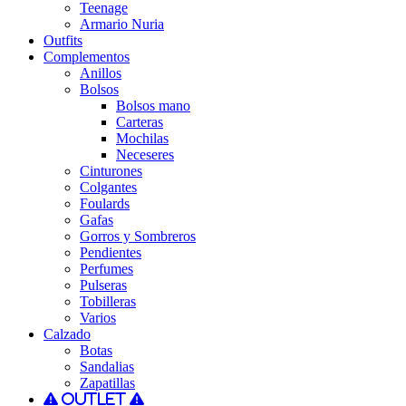
Teenage
Armario Nuria
Outfits
Complementos
Anillos
Bolsos
Bolsos mano
Carteras
Mochilas
Neceseres
Cinturones
Colgantes
Foulards
Gafas
Gorros y Sombreros
Pendientes
Perfumes
Pulseras
Tobilleras
Varios
Calzado
Botas
Sandalias
Zapatillas
Outlet