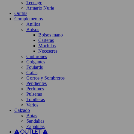
Teenage
Armario Nuria
Outfits
Complementos
Anillos
Bolsos
Bolsos mano
Carteras
Mochilas
Neceseres
Cinturones
Colgantes
Foulards
Gafas
Gorros y Sombreros
Pendientes
Perfumes
Pulseras
Tobilleras
Varios
Calzado
Botas
Sandalias
Zapatillas
Outlet