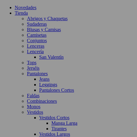
Novedades
Tienda
Abrigos y Chaquetas
Sudaderas
Blusas y Camisas
Camisetas
Conjuntos
Lenceras
Lencería
San Valentín
Tops
Jerséis
Pantalones
Jeans
Leggings
Pantalones Cortos
Faldas
Combinaciones
Monos
Vestidos
Vestidos Cortos
Manga Larga
Tirantes
Vestidos Largos