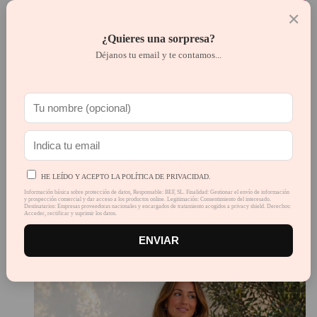
✕
¿Quieres una sorpresa?
Déjanos tu email y te contamos...
HE LEÍDO Y ACEPTO LA POLÍTICA DE PRIVACIDAD.
Jeans estrellas Ciner
Información básica sobre protección de datos, Responsable: BEF, SL. Finalidad: Gestionar el envío de información
y prospección comercial y dar acceso a los productos online. Legitimación: Consentimiento del interesado.
Destinatarios: Empresas proveedoras nacionales y encargados de tratamiento acogidos a privacy shield. Derechos:
Acceder, rectificar y suprimir los datos.
Valorado en
5.00
de 5
29,99
€
ENVIAR