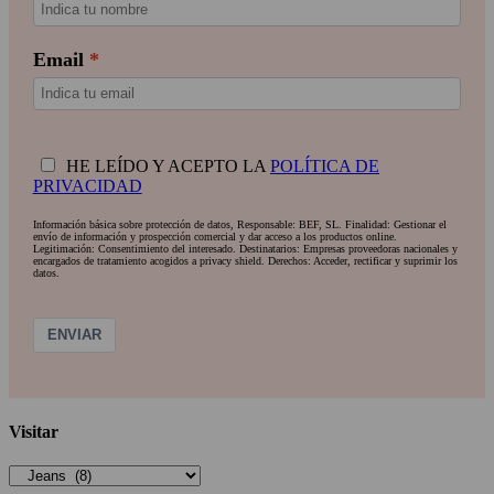
Email
HE LEÍDO Y ACEPTO LA
POLÍTICA DE
PRIVACIDAD
Información básica sobre protección de datos, Responsable: BEF, SL. Finalidad: Gestionar el
envío de información y prospección comercial y dar acceso a los productos online.
Legitimación: Consentimiento del interesado. Destinatarios: Empresas proveedoras nacionales y
encargados de tratamiento acogidos a privacy shield. Derechos: Acceder, rectificar y suprimir los
datos.
ENVIAR
Visitar