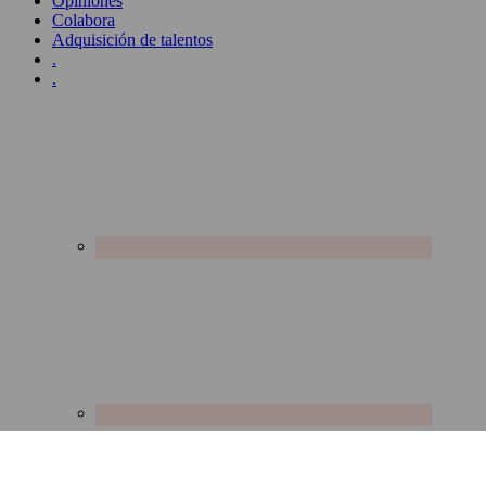
Opiniones
Colabora
Adquisición de talentos
.
.