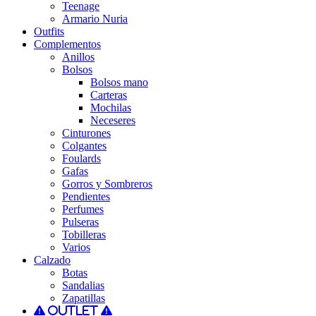
Teenage
Armario Nuria
Outfits
Complementos
Anillos
Bolsos
Bolsos mano
Carteras
Mochilas
Neceseres
Cinturones
Colgantes
Foulards
Gafas
Gorros y Sombreros
Pendientes
Perfumes
Pulseras
Tobilleras
Varios
Calzado
Botas
Sandalias
Zapatillas
Outlet