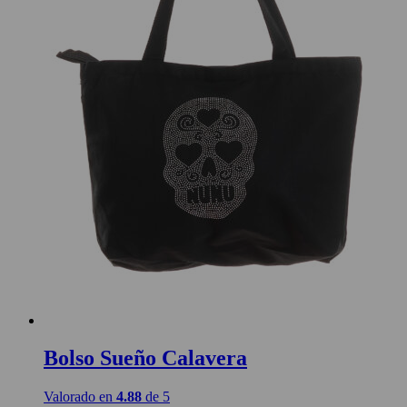
Bolso Sueño Calavera
Valorado en
4.88
de 5