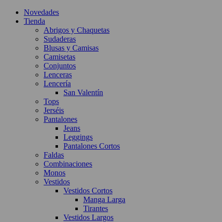
Novedades
Tienda
Abrigos y Chaquetas
Sudaderas
Blusas y Camisas
Camisetas
Conjuntos
Lenceras
Lencería
San Valentín
Tops
Jerséis
Pantalones
Jeans
Leggings
Pantalones Cortos
Faldas
Combinaciones
Monos
Vestidos
Vestidos Cortos
Manga Larga
Tirantes
Vestidos Largos