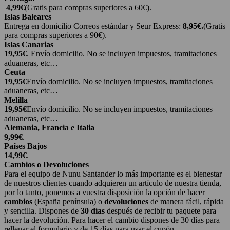
4,99€
(Gratis para compras superiores a 60€).
Islas Baleares
Entrega en domicilio Correos estándar y Seur Express:
8,95€.
(Gratis
para compras superiores a 90€).
Islas Canarias
19,95€
. Envío domicilio. No se incluyen impuestos, tramitaciones
aduaneras, etc…
Ceuta
19,95€
Envío domicilio. No se incluyen impuestos, tramitaciones
aduaneras, etc…
Melilla
19,95€
Envío domicilio. No se incluyen impuestos, tramitaciones
aduaneras, etc…
Alemania, Francia e Italia
9,99€
.
Países Bajos
14,99€
.
Cambios o Devoluciones
Para el equipo de Nunu Santander lo más importante es el bienestar
de nuestros clientes cuando adquieren un artículo de nuestra tienda,
por lo tanto, ponemos a vuestra disposición la opción de hacer
cambios
(España península) o
devoluciones
de manera fácil, rápida
y sencilla. Dispones de
30 días
después de recibir tu paquete para
hacer la devolución. Para hacer el cambio dispones de 30 días para
rellenar el formulario y de 15 días para usar el cupón