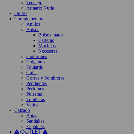
Teenage
Armario Nuria
Outfits
Complementos
Anillos
Bolsos
Bolsos mano
Carteras
Mochilas
Neceseres
Cinturones
Colgantes
Foulards
Gafas
Gorros y Sombreros
Pendientes
Perfumes
Pulseras
Tobilleras
Varios
Calzado
Botas
Sandalias
Zapatillas
Outlet