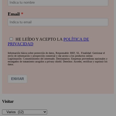
Email
HE LEÍDO Y ACEPTO LA
POLÍTICA DE
PRIVACIDAD
Información básica sobre protección de datos, Responsable: BEF, SL. Finalidad: Gestionar el
envío de información y prospección comercial y dar acceso a los productos online.
Legitimación: Consentimiento del interesado. Destinatarios: Empresas proveedoras nacionales y
encargados de tratamiento acogidos a privacy shield. Derechos: Acceder, rectificar y suprimir los
datos.
ENVIAR
Visitar