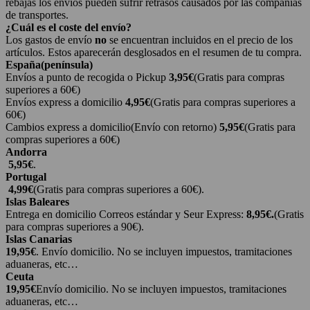
rebajas los envíos pueden sufrir retrasos causados por las compañías
de transportes.
¿Cuál es el coste del envío?
Los gastos de envío
no
se encuentran incluidos en el precio de los
artículos. Estos aparecerán desglosados en el resumen de tu compra.
España(península)
Envíos a punto de recogida o Pickup
3,95€
(Gratis para compras
superiores a 60€)
Envíos express a domicilio
4,95€
(Gratis para compras superiores a
60€)
Cambios express a domicilio(Envío con retorno)
5,95€
(Gratis para
compras superiores a 60€)
Andorra
5,95€
.
Portugal
4,99€
(Gratis para compras superiores a 60€).
Islas Baleares
Entrega en domicilio Correos estándar y Seur Express:
8,95€.
(Gratis
para compras superiores a 90€).
Islas Canarias
19,95€
. Envío domicilio. No se incluyen impuestos, tramitaciones
aduaneras, etc…
Ceuta
19,95€
Envío domicilio. No se incluyen impuestos, tramitaciones
aduaneras, etc…