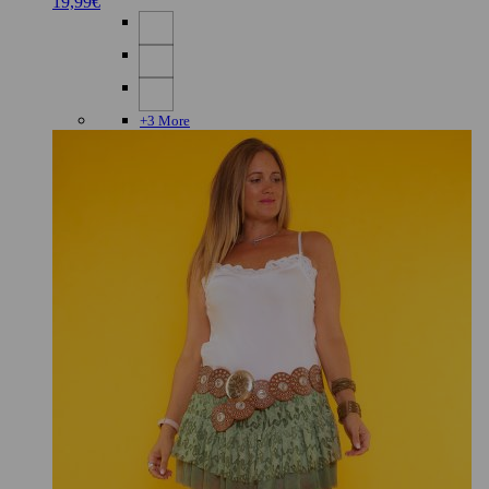
19,99
€
+3 More