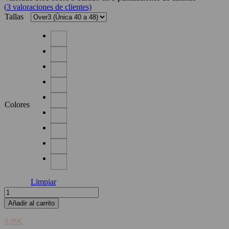
(
3
valoraciones de clientes)
Tallas
Colores
Limpiar
Lencera
De
Añadir al carrito
Viscosa
Escote
9,99
€
En