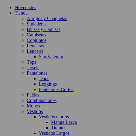
Novedades
Tienda
Abrigos y Chaquetas
Sudaderas
Blusas y Camisas
Camisetas
Conjuntos
Lenceras
Lencería
San Valentín
Tops
Jerséis
Pantalones
Jeans
Leggings
Pantalones Cortos
Faldas
Combinaciones
Monos
Vestidos
Vestidos Cortos
Manga Larga
Tirantes
Vestidos Largos