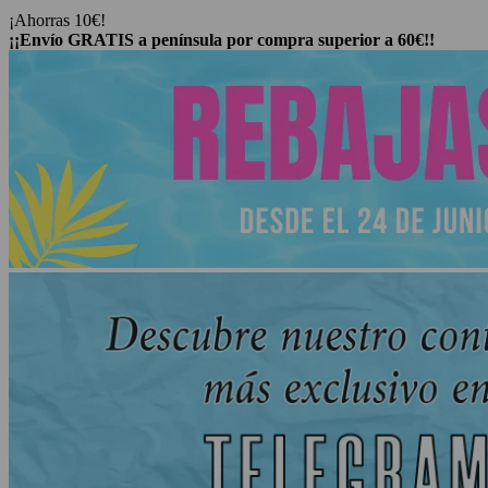
Pico
¡Ahorras 10€!
Liana
¡¡Envío GRATIS a península por compra superior a 60€!!
cantidad