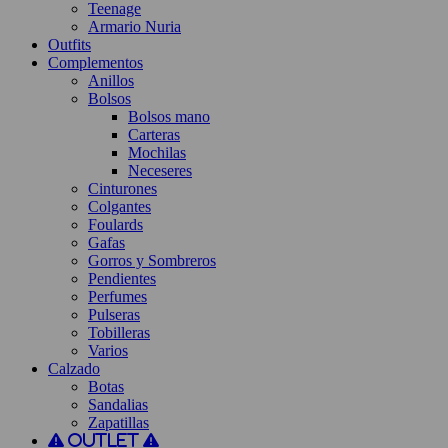
Teenage
Armario Nuria
Outfits
Complementos
Anillos
Bolsos
Bolsos mano
Carteras
Mochilas
Neceseres
Cinturones
Colgantes
Foulards
Gafas
Gorros y Sombreros
Pendientes
Perfumes
Pulseras
Tobilleras
Varios
Calzado
Botas
Sandalias
Zapatillas
Outlet