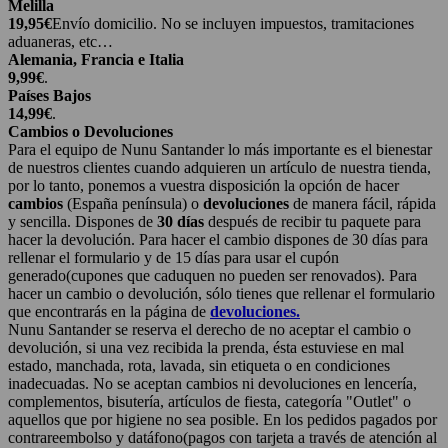
Melilla
19,95€
Envío domicilio. No se incluyen impuestos, tramitaciones
aduaneras, etc…
Alemania, Francia e Italia
9,99€
.
Países Bajos
14,99€
.
Cambios o Devoluciones
Para el equipo de Nunu Santander lo más importante es el bienestar
de nuestros clientes cuando adquieren un artículo de nuestra tienda,
por lo tanto, ponemos a vuestra disposición la opción de hacer
cambios
(España península) o
devoluciones
de manera fácil, rápida
y sencilla. Dispones de
30 días
después de recibir tu paquete para
hacer la devolución. Para hacer el cambio dispones de 30 días para
rellenar el formulario y de 15 días para usar el cupón
generado(cupones que caduquen no pueden ser renovados). Para
hacer un cambio o devolución, sólo tienes que rellenar el formulario
que encontrarás en la página de
devoluciones.
Nunu Santander se reserva el derecho de no aceptar el cambio o
devolución, si una vez recibida la prenda, ésta estuviese en mal
estado, manchada, rota, lavada, sin etiqueta o en condiciones
inadecuadas. No se aceptan cambios ni devoluciones en lencería,
complementos, bisutería, artículos de fiesta, categoría "Outlet" o
aquellos que por higiene no sea posible. En los pedidos pagados por
contrareembolso y datáfono(pagos con tarjeta a través de atención al