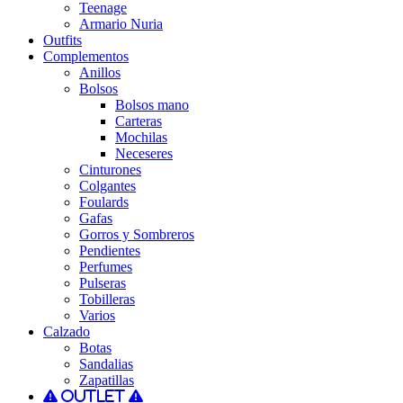
Teenage
Armario Nuria
Outfits
Complementos
Anillos
Bolsos
Bolsos mano
Carteras
Mochilas
Neceseres
Cinturones
Colgantes
Foulards
Gafas
Gorros y Sombreros
Pendientes
Perfumes
Pulseras
Tobilleras
Varios
Calzado
Botas
Sandalias
Zapatillas
Outlet