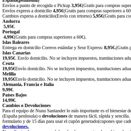
España(península)
Envíos a punto de recogida o Pickup
3,95€
(Gratis para compras super
Envíos express a domicilio
4,95€
(Gratis para compras superiores a 60
Cambios express a domicilio(Envío con retorno)
5,95€
(Gratis para c
Andorra
5,95€
.
Portugal
4,99€
(Gratis para compras superiores a 60€).
Islas Baleares
Entrega en domicilio Correos estándar y Seur Express:
8,95€.
(Gratis 
Islas Canarias
19,95€
. Envío domicilio. No se incluyen impuestos, tramitaciones ad
Ceuta
19,95€
Envío domicilio. No se incluyen impuestos, tramitaciones adu
Melilla
19,95€
Envío domicilio. No se incluyen impuestos, tramitaciones adu
Alemania, Francia e Italia
9,99€
.
Países Bajos
14,99€
.
Cambios o Devoluciones
Para el equipo de Nunu Santander lo más importante es el bienestar de
(España península) o
devoluciones
de manera fácil, rápida y sencilla
formulario y de 15 días para usar el cupón generado(cupones que cadu
devoluciones.